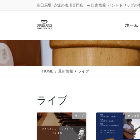
コ
ナ
高田馬場･赤坂の珈琲専門店 ─ 自家焙煎･ハンドドリップの
ン
ビ
テ
ゲ
ホーム
ン
ー
ツ
シ
に
ョ
移
ン
動
に
移
動
HOME
最新情報
ライブ
ライブ
ライブ
カフェ営