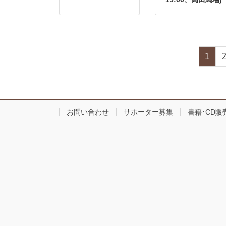
投
ペ
1
稿
ー
ジ
の
ペ
お問い合わせ
サポーター募集
書籍･CD販
ー
ジ
送
り