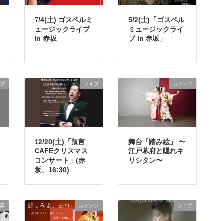
7/4(土) ゴスペルミ
5/2(土)「ゴスペル
ュージックライブ
ミュージックライ
in 赤坂
ブ in 赤坂」
ブ
ライブ
カデンツ
12/20(土)「預言
舞台「踏み絵」 〜
CAFEクリスマス
江戸幕府と隠れキ
コンサート」(赤
リシタン〜
坂、16:30)
業
カデンツ
ライブ