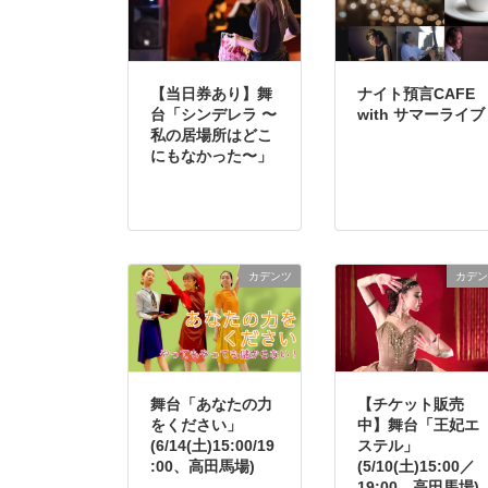
【当日券あり】舞
ナイト預言CAFE
台「シンデレラ 〜
with サマーライブ
私の居場所はどこ
にもなかった〜」
カデンツ
カデン
舞台「あなたの力
【チケット販売
をください」
中】舞台「王妃エ
(6/14(土)15:00/19
ステル」
:00、高田馬場)
(5/10(土)15:00／
19:00、高田馬場)