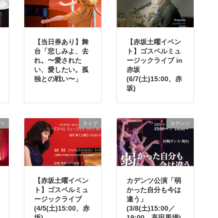
【当日券あり】舞
【赤坂土曜イベン
台「悲しみよ、去
ト】ゴスペルミュ
れ。〜愛された
ージックライブ in
い、愛したい。孤
赤坂
独との戦い〜」
(6/7(土)15:00、赤
坂)
ツ
ライブ
カデンツ
【赤坂土曜イベン
カデンツ公演「弱
ト】ゴスペルミュ
かった自分も今は
ージックライブ
違う」
(4/5(土)15:00、赤
(3/8(土)15:00／
坂)
19:00、高田馬場)