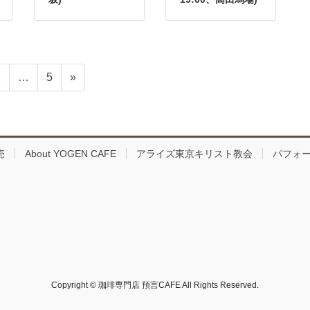
ペ
ペ
2
…
5
»
ー
ー
ジ
ジ
売
About YOGEN CAFE
アライズ東京キリスト教会
パフォ
Copyright © 珈琲専門店 預言CAFE All Rights Reserved.