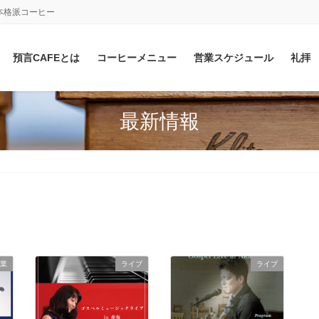
本格派コーヒー
預言CAFEとは
コーヒーメニュー
営業スケジュール
礼拝
最新情報
業
ライブ
ライブ