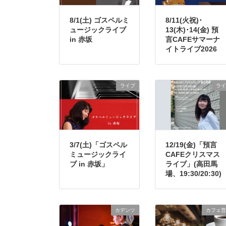
8/1(土) ゴスペルミ
8/11(火祝)･
ュージックライブ
13(木)･14(金) 預
in 赤坂
言CAFEサマーナ
イトライブ2026
ライブ
ライ
3/7(土)「ゴスペル
12/19(金)「預言
ミュージックライ
CAFEクリスマス
ブ in 赤坂」
ライブ」(高田馬
場、19:30/20:30)
カデンツ
カフェ営