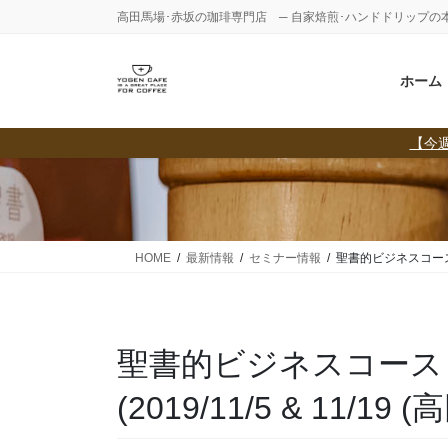
コ
ナ
高田馬場･赤坂の珈琲専門店 ─ 自家焙煎･ハンドドリップの
ン
ビ
テ
ゲ
ホーム
ン
ー
ツ
シ
に
ョ
【今週
移
ン
動
に
移
動
HOME
最新情報
セミナー情報
聖書的ビジネスコース＜仕事
聖書的ビジネスコース
(2019/11/5 & 11/19 