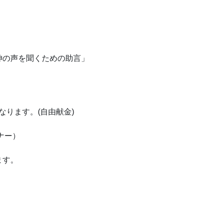
神の声を聞くための助言」
なります。(自由献金)
ナー）
ます。