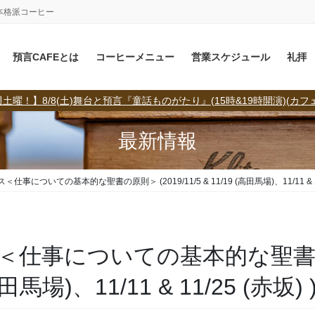
本格派コーヒー
預言CAFEとは
コーヒーメニュー
営業スケジュール
礼拝
土曜！】8/8(土)舞台と預言『童話ものがたり』(15時&19時開演)(カフ
最新情報
についての基本的な聖書の原則＞ (2019/11/5 & 11/19 (高田馬場)、11/11 & 11/
＜仕事についての基本的な聖
(高田馬場)、11/11 & 11/25 (赤坂) 