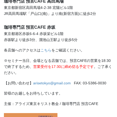
珈琲専門店 預言CAFE 高田馬場
東京都新宿区高田馬場4-2-38 宏陽ビル1階
JR高田馬場駅「戸山口(南)」より南(新宿方面)に徒歩2分
珈琲専門店 預言CAFE 赤坂
東京都港区赤坂6-6-4 赤坂栄ビル1階
赤坂駅より徒歩3分、溜池山王駅より徒歩5分
各店舗へのアクセスは
こちら
をご確認ください。
※セミナー当日、会場となる店舗では、預言CAFEの営業を18:30
で終了するため、
営業受付を17:30に締め切る予定です
。ご了承く
ださい。
【お問い合わせ】
arisetokyo@gmail.com
FAX: 03-5386-0030
皆様のお越しをお待ちしています。
主催：アライズ東京キリスト教会 / 珈琲専門店 預言CAFE