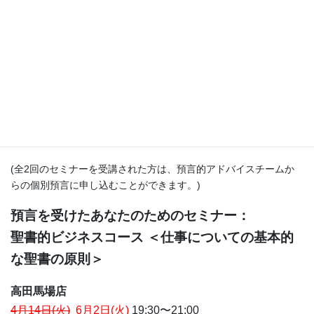
4月に予定しておりました「聖書的ビジネスコース」は、
下記の新しい日程で開催いたします。ぜひご参加くださ
い。
何のために働き、何を生み出して
いくのか？
自分で答えを出すことができない問いに、聖書は答えます。
あなたの仕事や計画に、預言の言葉を受け取ってください。
(全2回のセミナーを受講された方は、預言的アドバイスチームか
らの個別預言に申し込むことができます。)
預言を受けたあなたのためのセミナー：
聖書的ビジネスコース
＜仕事についての基本的
な聖書の原則＞
高田馬場店
4月14日(火)
6月2日(火)
19:30〜21:00