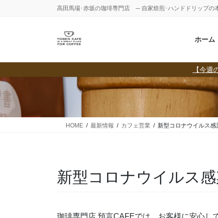
コ
ナ
高田馬場･赤坂の珈琲専門店 ─ 自家焙煎･ハンドドリップの
ン
ビ
テ
ゲ
ホーム
ン
ー
ツ
シ
に
ョ
【今週の
移
ン
動
に
移
動
HOME
最新情報
カフェ営業
新型コロナウイルス感
新型コロナウイルス感
珈琲専門店 預言CAFEでは、お客様に安心