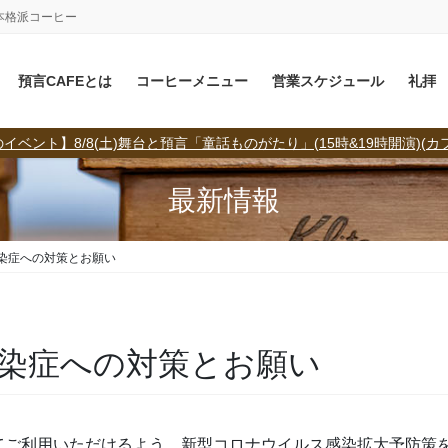
本格派コーヒー
預言CAFEとは
コーヒーメニュー
営業スケジュール
礼拝
イベント】8/8(土)舞台と預言「童話ものがたり」(15時&19時開演)(カ
最新情報
染症への対策とお願い
染症への対策とお願い
してご利用いただけるよう、新型コロナウイルス感染拡大予防策