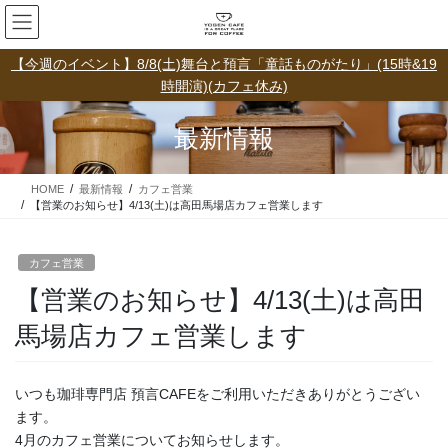
コ
ナ
ン
ビ
テ
ゲ
【今週のイベント】8/8(土)舞台と預言「童話ものがたり」(15時&19
ン
ー
時開演)(カフェ休み)
ツ
シ
に
ョ
最新情報
移
ン
動
に
移
HOME
最新情報
カフェ営業
動
【営業のお知らせ】4/13(土)は高田馬場店カフェ営業します
カフェ営業
【営業のお知らせ】4/13(土)は高田
馬場店カフェ営業します
いつも珈琲専門店 預言CAFEをご利用いただきありがとうござい
ます。
4月のカフェ営業についてお知らせします。