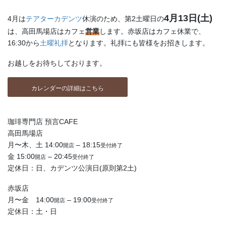
4月13日(土)
4月は
テアターカデンツ
休演のため、第2土曜日の
は、高田馬場店はカフェ
営業
します。赤坂店はカフェ休業で、
16:30から
土曜礼拝
となります。礼拝にも皆様をお招きします。
お越しをお待ちしております。
カレンダーの詳細はこちら
珈琲専門店 預言CAFE
高田馬場店
月〜木、土 14:00
– 18:15
開店
受付終了
金 15:00
– 20:45
開店
受付終了
定休日：日、カデンツ公演日(原則第2土)
赤坂店
月〜金 14:00
– 19:00
開店
受付終了
定休日：土・日