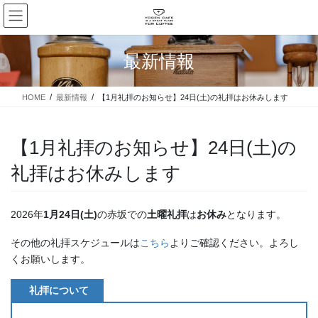
コ
ナ
ン
ビ
テ
ゲ
ン
ー
最新情報
ツ
シ
に
ョ
移
ン
HOME
最新情報
【1月礼拝のお知らせ】24日(土)の礼拝はお休みします
動
に
移
動
【1月礼拝のお知らせ】24日(土)の
礼拝はお休みします
2026年
1月24日(土)
の赤坂での
土曜礼拝
は
お休み
となります。
その他の礼拝スケジュールは
こちら
よりご確認ください。よろし
くお願いします。
礼拝について