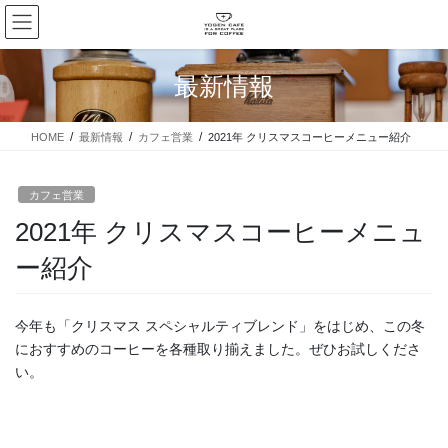
コ
ナ
ン
ビ
テ
ゲ
ン
ー
最新情報
ツ
シ
に
ョ
移
ン
HOME
最新情報
カフェ営業
2021年 クリスマスコーヒーメニュー紹介
動
に
移
カフェ営業
動
2021年 クリスマスコーヒーメニュ
ー紹介
今年も「クリスマス スペシャルティブレンド」をはじめ、この冬
におすすめのコーヒーを各種取り揃えました。ぜひお試しくださ
い。