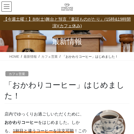
コ
ナ
ン
ビ
テ
ゲ
【今週土曜！】8/8(土)舞台と預言『童話ものがたり』(15時&19時開
ン
ー
演)(カフェ休み)
ツ
シ
に
ョ
最新情報
移
ン
動
に
移
HOME
最新情報
カフェ営業
「おかわりコーヒー」はじめました！
動
カフェ営業
「おかわりコーヒー」はじめまし
た！
店内でゆっくりお過ごしいただくために、
おかわりコーヒー
をはじめました。しか
も、
1杯目と違うコーヒーを注文可能
！この