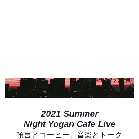
日々の疲れを癒す、
音楽とトークのリラックスした時間、
預言とコーヒーでスペシャルな夜。
あなたの心とこれからの日々に
力になれますように。
預言CAFEを支えてくださる皆様と過ごせるのを
楽しみにお待ちしています。
吉田 万代
預言CAFEスタッフ一同
2021 Summer
Night Yogan Cafe Live
預言とコーヒー、音楽とトーク