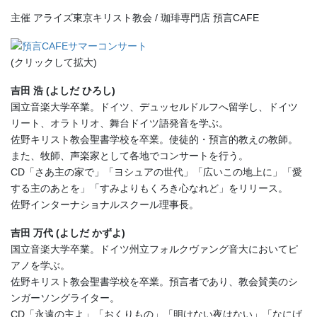
主催 アライズ東京キリスト教会 / 珈琲専門店 預言CAFE
(クリックして拡大)
吉田 浩 (よしだ ひろし)
国立音楽大学卒業。ドイツ、デュッセルドルフへ留学し、ドイツ
リート、オラトリオ、舞台ドイツ語発音を学ぶ。
佐野キリスト教会聖書学校を卒業。使徒的・預言的教えの教師。
また、牧師、声楽家として各地でコンサートを行う。
CD「さあ主の家で」「ヨシュアの世代」「広いこの地上に」「愛
する主のあとを」「すみよりもくろき心なれど」をリリース。
佐野インターナショナルスクール理事長。
吉田 万代 (よしだ かずよ)
国立音楽大学卒業。ドイツ州立フォルクヴァング音大においてピ
アノを学ぶ。
佐野キリスト教会聖書学校を卒業。預言者であり、教会賛美のシ
ンガーソングライター。
CD「永遠の主よ」「おくりもの」「明けない夜はない」「なにげ